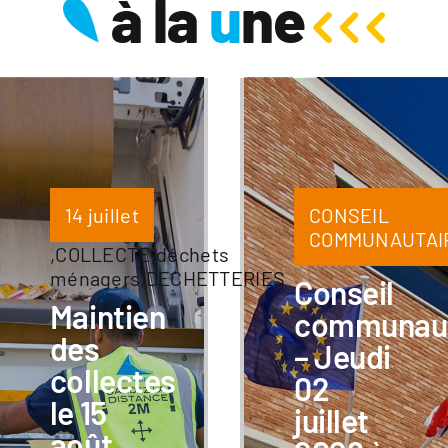
à la
u
ne
14 juillet
CONSEIL
COMMUNAUTAI
,
COLLECTE
,
déchets
ménagers
,
DECHETTERIES
Conseil
Maintien
communaut
des
– Jeudi
collectes
02
le 15
juillet
août