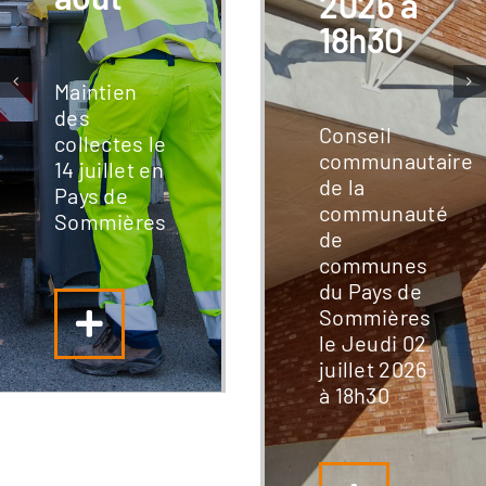
2026 à
18h30
Maintien
des
Conseil
collectes le
communautaire
14 juillet en
de la
Pays de
communauté
Sommières
de
communes
du Pays de
Sommières
le Jeudi 02
juillet 2026
à 18h30