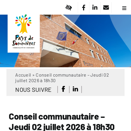
Passer
au
Navi
à
contenu
Pa
basc
Vi
Em
Am
Dé
So
Of
Accueil
»
Conseil communautaire – Jeudi 02
juillet 2026 à 18h30
No
NOUS SUIVRE
Ma
Ac
A
Conseil communautaire –
Jeudi 02 juillet 2026 à 18h30