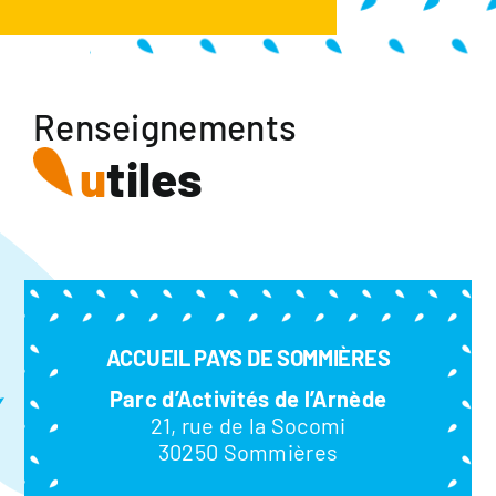
Renseignements
u
tiles
ACCUEIL PAYS DE SOMMIÈRES
Parc d’Activités de l’Arnède
21, rue de la Socomi
30250 Sommières