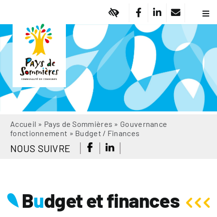
Passer
au
Navi
à
contenu
Pa
basc
Vi
Em
Am
Dé
So
Of
Accueil
»
Pays de Sommières
»
Gouvernance
fonctionnement
»
Budget / Finances
No
NOUS SUIVRE
Ma
Ac
A
B
u
dget et finances