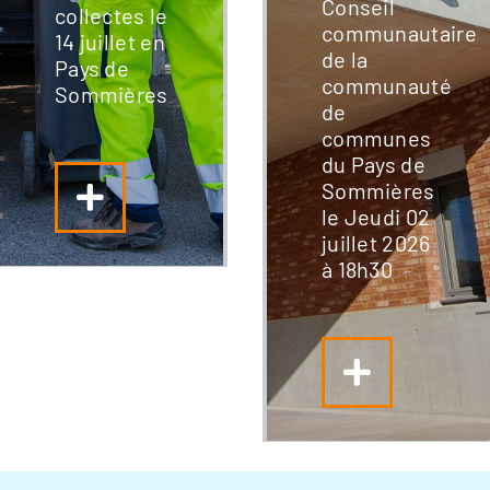
Conseil
collectes le
communautaire
14 juillet en
de la
Pays de
communauté
Sommières
de
communes
du Pays de
Sommières
le Jeudi 02
juillet 2026
à 18h30