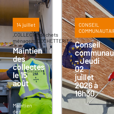
14 juillet
CONSEIL
COMMUNAUTAI
,
COLLECTE
,
déchets
ménagers
,
DECHETTERIES
Conseil
Maintien
communaut
des
– Jeudi
collectes
02
le 15
juillet
août
2026 à
18h30
Maintien
des