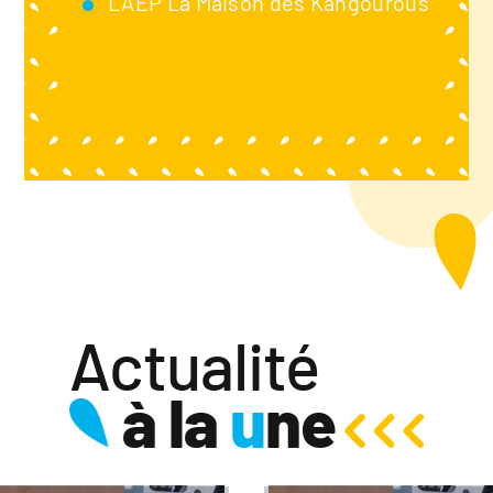
LAEP La Maison des Kangourous
Actualité
à la
u
ne