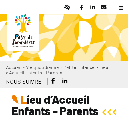
Passer
au
Navi
à
contenu
Pa
basc
Vi
Em
Am
Dé
So
Accueil
»
Vie quotidienne
»
Petite Enfance
»
Lieu
Of
d’Accueil Enfants – Parents
No
NOUS SUIVRE
Ma
L
ieu d’Accueil
Ac
A
Enfants – Parents