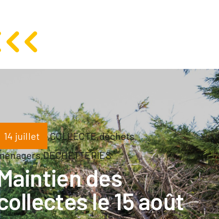
14 juillet
,
COLLECTE
,
déchets
ménagers
,
DECHETTERIES
Maintien des
collectes le 15 août