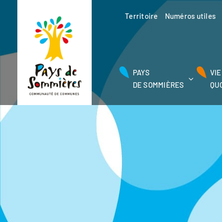
Passer
au
Territoire
Numéros utiles
contenu
PAYS
VIE
DE SOMMIÈRES
QU