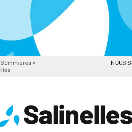
e Sommières
»
NOUS S
elles
Salinelle