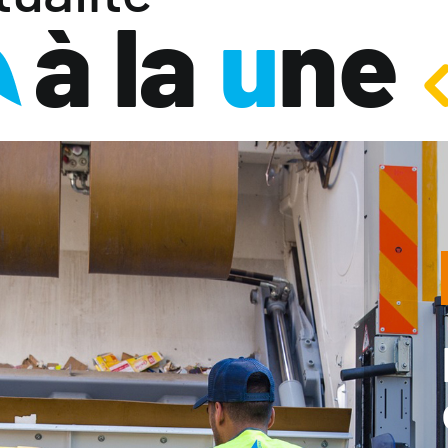
à la
u
ne