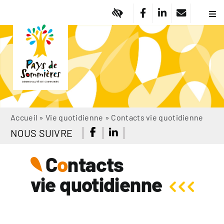
Passer
au
Navi
à
contenu
Pa
basc
Vi
Em
Am
Dé
So
Accueil
»
Vie quotidienne
»
Contacts vie quotidienne
Of
NOUS SUIVRE
No
Ma
C
o
ntacts
Ac
vie quotidienne
A