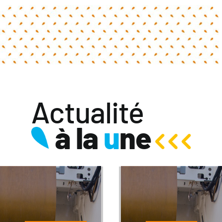
Actualité
à la
u
ne