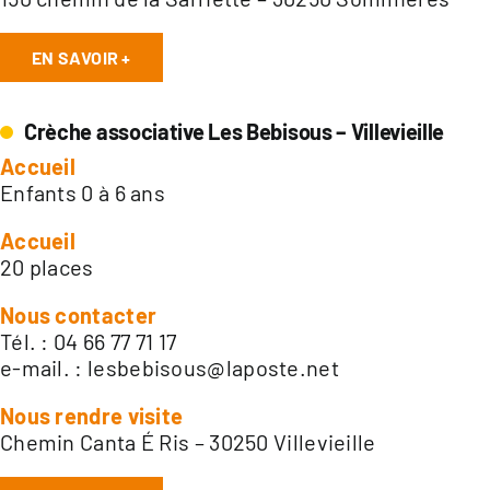
EN SAVOIR +
Crèche associative Les Bebisous – Villevieille
Accueil
Enfants 0 à 6 ans
Accueil
20 places
Nous contacter
Tél. : 04 66 77 71 17
e-mail. :
lesbebisous@laposte.net
Nous rendre visite
Chemin Canta É Ris – 30250 Villevieille