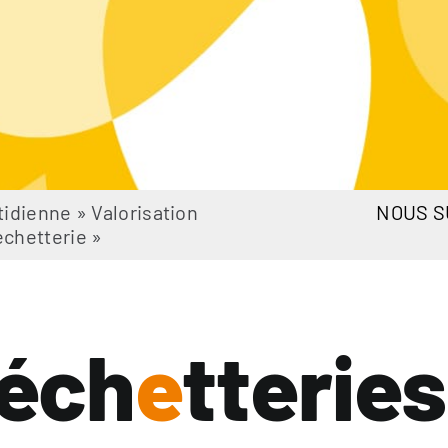
tidienne
»
Valorisation
NOUS S
échetterie
»
éch
e
tteries