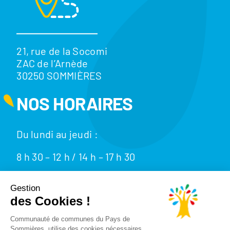
21, rue de la Socomi
ZAC de l’Arnède
30250 SOMMIÈRES
NOS HORAIRES
Du lundi au jeudi :
8 h 30 – 12 h / 14 h – 17 h 30
Le vendredi : 8 h 30 – 12h / 14 h – 16 h 30