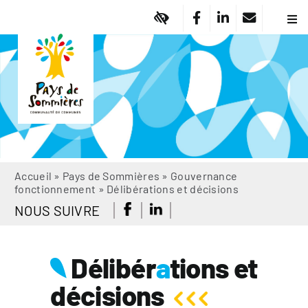
Passer
au
Navi
à
contenu
Pa
basc
Vi
Em
Am
Dé
So
Of
Accueil
»
Pays de Sommières
»
Gouvernance
fonctionnement
»
Délibérations et décisions
No
NOUS SUIVRE
Ma
Ac
A
Délibér
a
tions et
décisions