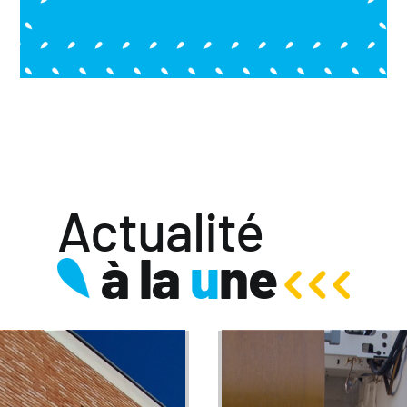
Actualité
à la
u
ne