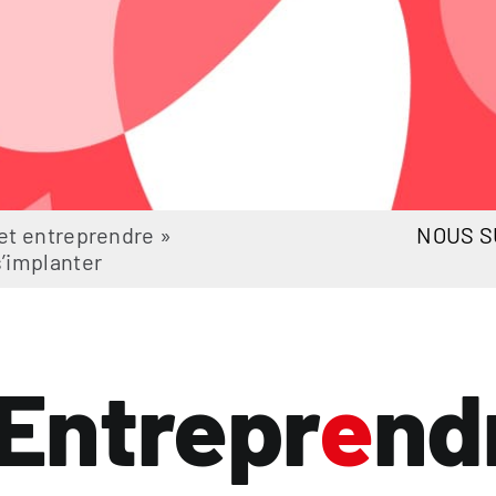
et entreprendre
»
NOUS S
s’implanter
Entrepr
e
nd