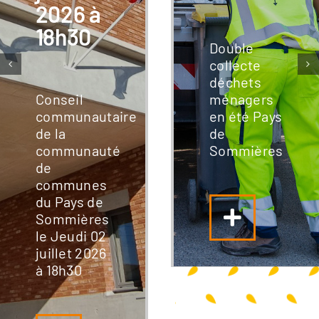
2026 à
18h30
Double
collecte
déchets
Conseil
ménagers
communautaire
en été Pays
de la
de
communauté
Sommières
de
communes
du Pays de
Sommières
le Jeudi 02
juillet 2026
à 18h30