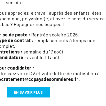
scolaire.
ous appréciez le travail auprès des enfants, êtes
ynamique, polyvalent(e) et avez le sens du service
ublic ? Rejoignez nos équipes !
rise de poste :
Rentrée scolaire 2026.
ype de contrat :
remplacements à temps non
omplet.
ntretiens :
semaine du 17 août.
andidature
: avant le 10 août.
our candidater :
dressez votre CV et votre lettre de motivation à
ecrutement@ccpaysdesommieres.fr
.
EN SAVOIR PLUS