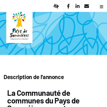
Passer
au
Navi
à
contenu
Pa
basc
Vi
Em
Am
Dé
So
Of
No
Ma
Description de l'annonce
Ac
A
La Communauté de
communes du Pays de