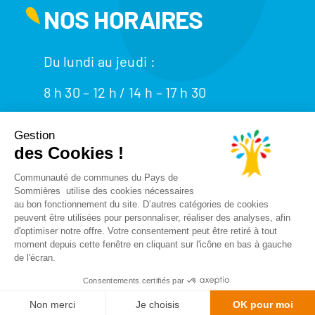
NOS HORAIRES
Du lundi au jeudi :
8 h 30 – 12 h / 14 h – 17 h 30
Le vendredi : 8 h 30 – 12h / 14 h – 16 h 30
Plan du site
/
Mentions légales
/
Données
personnelles
Stella communication