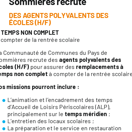
Sommières recrute
DES AGENTS POLYVALENTS DES
ÉCOLES (H/F)
 TEMPS NON COMPLET
 compter de la rentrée scolaire
a Communauté de Communes du Pays de
ommières recrute des
agents polyvalents des
coles (H/F)
pour assurer des
remplacements à
emps non complet
à compter de la rentrée scolair
os missions pourront inclure :
L’animation et l’encadrement des temps
d’Accueil de Loisirs Périscolaires (ALP),
principalement sur le
temps méridien
;
L’entretien des locaux scolaires ;
La préparation et le service en restauration