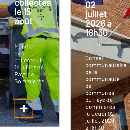
collectes
02
le 15
juillet
août
2026 à
18h30
Maintien
des
Conseil
collectes le
communautaire
14 juillet en
de la
Pays de
communauté
Sommières
de
communes
du Pays de
Sommières
le Jeudi 02
juillet 2026
à 18h30