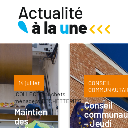
Actualité
à la
u
ne
14 juillet
CONSEIL
COMMUNAUTAI
,
COLLECTE
,
déchets
ménagers
,
DECHETTERIES
Conseil
Maintien
communaut
des
– Jeudi